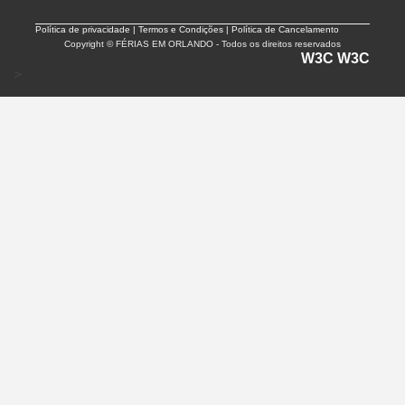
Política de privacidade |
Termos e Condições | Política de Cancelamento
Copyright © FÉRIAS EM ORLANDO - Todos os direitos reservados
W3C
W3C
>